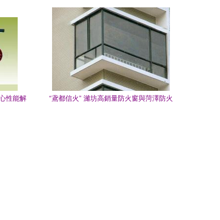
消防接口、消防配件與消防水槍批發服務
核心性能解
“鳶都信火” 濰坊高銷量防火窗與菏澤防火
門的實力寫真