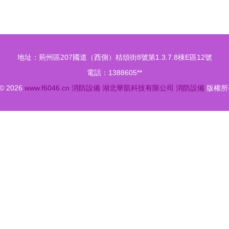
品專家
地址：荊州區207國道（西側）桔頌街8號第1.3.7.8棟E區12號
電話：1388605**
 © 2026
www.f6046.cn
消防設備
湖北華凱科技有限公司
消防設備
版權所