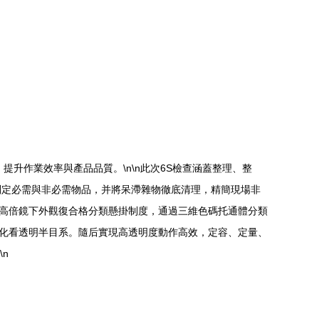
升作業效率與產品品質。\n\n此次6S檢查涵蓋整理、整
判定必需與非必需物品，并將呆滯雜物徹底清理，精簡現場非
元件高倍鏡下外觀復合格分類懸掛制度，通過三維色碼托通體分類
能化看透明半目系。隨后實現高透明度動作高效，定容、定量、
n