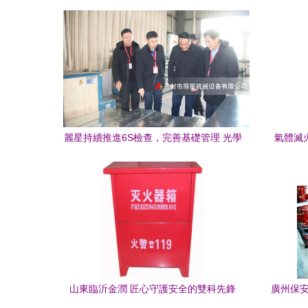
替代光學器材在安防中的關鍵配置？
麗星持續推進6S檢查，完善基礎管理 光學
氣體滅
器材
廣州祺
修 銷售
服務、圖
滅火器
滅火器
山東臨沂金潤 匠心守護安全的雙科先鋒
廣州保安