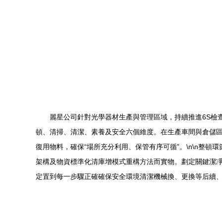
麗星公司針對光學器材生產與管理區域，持續推進6S檢查
頓、清掃、清潔、素養及安全六個維度。在生產車間與倉儲
復用物料，確保“場所充分利用、保管有序可循”。\n\n整
架構及物資標準化清庫增模式重構方法而實物。劃定關鍵潔凈
定置到每一步驟正確確保安全環境清潔機械換、更換等后續、