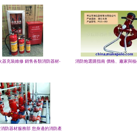
析
火器充裝維修 銷售各類消防器材-
消防炮選購指南 價格、廠家與
翔消防設備提供氣體滅火器充裝維
析
各類消防器材的相關介紹、產品、
片、價格1211滅火器充裝、1301
充裝、干粉滅火器充裝、七氟丙烷
維修、消防器材銷售,維修 1211
1301滅火器回收、
消防器材服務部 您身邊的消防產