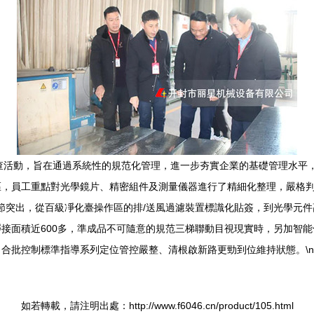
活動，旨在通過系統性的規范化管理，進一步夯實企業的基礎管理水平，提
區，員工重點對光學鏡片、精密組件及測量儀器進行了精細化整理，嚴格
頓環節突出，從百級凈化臺操作區的排/送風過濾裝置標識化貼簽，到光學
接面積近600多，準成品不可隨意的規范三梯聯動目視現實時，另加智
合批控制標準指導系列定位管控嚴整、清根啟新路更勁到位維持狀態。\n\
如若轉載，請注明出處：http://www.f6046.cn/product/105.html